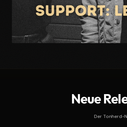
Medien
1
in
Modal
öffnen
Neue Rele
Der Tonherd-Ne