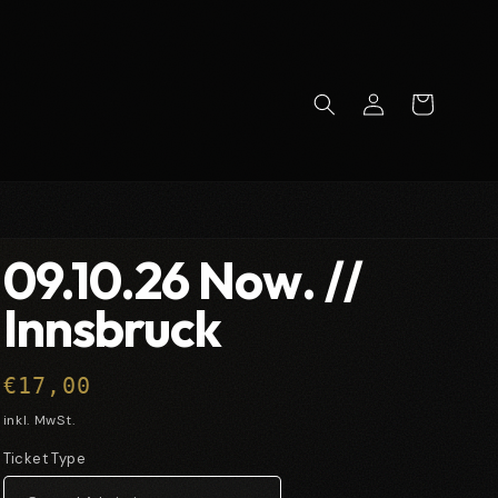
Einloggen
Warenkorb
09.10.26 Now. //
Innsbruck
Normaler
€17,00
Preis
inkl. MwSt.
Ticket Type