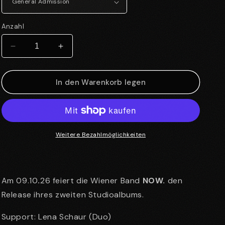
Anzahl
Verringere
Erhöhe
die
die
Menge
Menge
für
für
In den Warenkorb legen
09.10.26
09.10.26
Now.
Now.
//
//
Innsbruck
Innsbruck
Weitere Bezahlmöglichkeiten
Am 09.10
.
26
feiert die Wiener Band
NOW.
den
Release ihres zweiten Studioalbums.
Support: Lena Schaur (Duo)